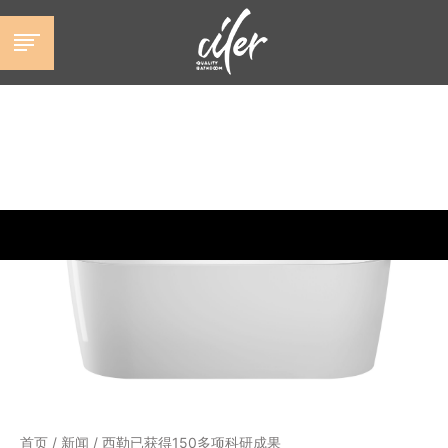
跳
至
内
容
首页
/
新闻
/
西勒已获得150多项科研成果