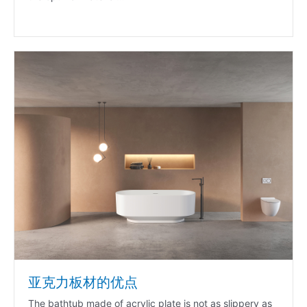
亚克力板材的优点
The bathtub made of acrylic plate is not as slippery as